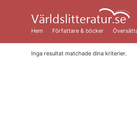
Hoppa
till
huvudinnehåll
Hem
Författare & böcker
Översätta
Inga resultat matchade dina kriterier.