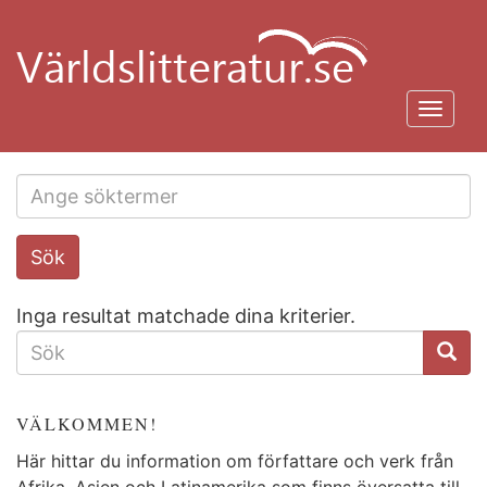
Hoppa
till
huvudinnehåll
Toggl
navig
Search
Sök
this
site
Inga resultat matchade dina kriterier.
SÖKFORMULÄR
VÄLKOMMEN!
Här hittar du information om författare och verk från
Afrika, Asien och Latinamerika som finns översatta till