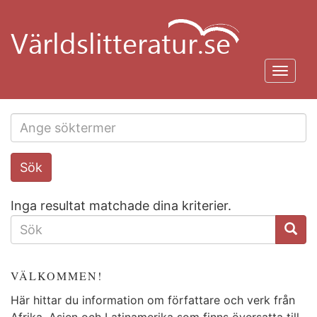
Hoppa
till
huvudinnehåll
Toggl
navig
Search
Sök
this
site
Inga resultat matchade dina kriterier.
SÖKFORMULÄR
VÄLKOMMEN!
Här hittar du information om författare och verk från
Afrika, Asien och Latinamerika som finns översatta till