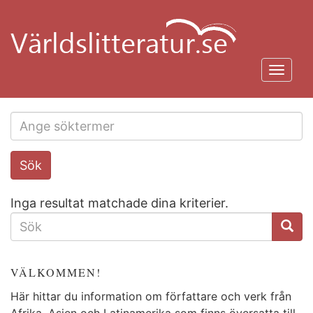
Hoppa
till
huvudinnehåll
Toggl
navig
Search
Sök
this
site
Inga resultat matchade dina kriterier.
SÖKFORMULÄR
VÄLKOMMEN!
Här hittar du information om författare och verk från
Afrika, Asien och Latinamerika som finns översatta till