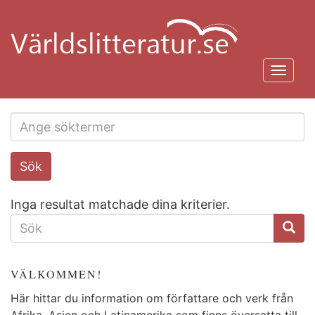
Hoppa
till
huvudinnehåll
Toggl
navig
Search
Sök
this
site
Inga resultat matchade dina kriterier.
SÖKFORMULÄR
VÄLKOMMEN!
Här hittar du information om författare och verk från
Afrika, Asien och Latinamerika som finns översatta till