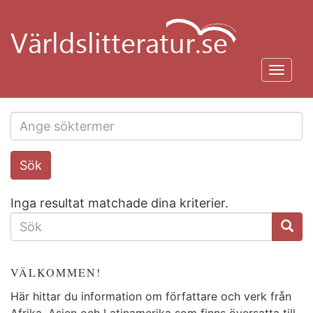
Hoppa
till
huvudinnehåll
Toggl
navig
Search
Sök
this
site
Inga resultat matchade dina kriterier.
SÖKFORMULÄR
VÄLKOMMEN!
Här hittar du information om författare och verk från
Afrika, Asien och Latinamerika som finns översatta till