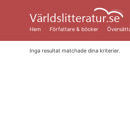
Hoppa
till
huvudinnehåll
Hem
Författare & böcker
Översätta
Inga resultat matchade dina kriterier.