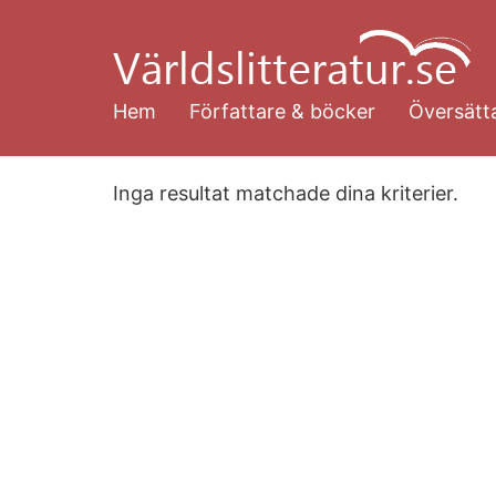
Hoppa
till
huvudinnehåll
Hem
Författare & böcker
Översätta
Inga resultat matchade dina kriterier.