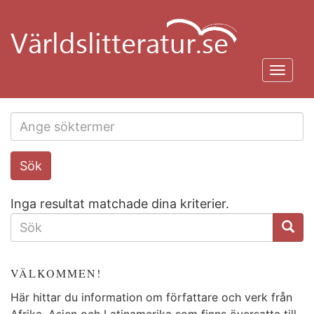
Hoppa
till
huvudinnehåll
Toggl
navig
Search
Sök
this
site
Inga resultat matchade dina kriterier.
SÖKFORMULÄR
VÄLKOMMEN!
Här hittar du information om författare och verk från
Afrika, Asien och Latinamerika som finns översatta till