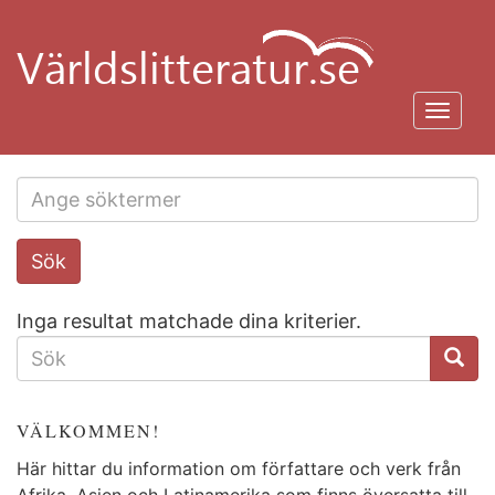
Hoppa
till
huvudinnehåll
Toggl
navig
Search
Sök
this
site
Inga resultat matchade dina kriterier.
SÖKFORMULÄR
VÄLKOMMEN!
Här hittar du information om författare och verk från
Afrika, Asien och Latinamerika som finns översatta till