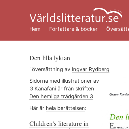
Hoppa
till
huvudinnehåll
Hem
Författare & böcker
Översätta
Den lilla lyktan
i översättning av
Ingvar Rydberg
Sidorna med illustrationer av
G Kanafani är från skriften
Den hemliga trädgården 3
Här är
hela berättelsen
:
Children's literature in