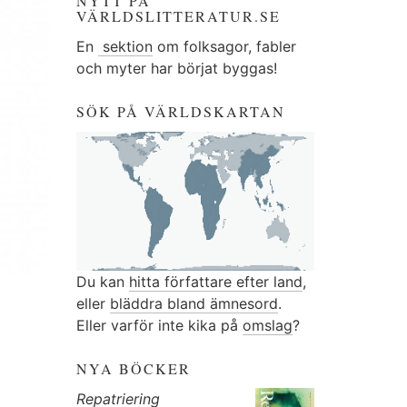
NYTT PÅ
VÄRLDSLITTERATUR.SE
En
sektion
om folksagor, fabler
och myter har börjat byggas!
SÖK PÅ VÄRLDSKARTAN
Du kan
hitta författare efter land
,
eller
bläddra bland ämnesord
.
Eller varför inte kika på
omslag
?
NYA BÖCKER
Repatriering