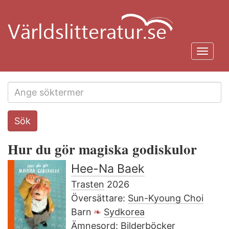
Hoppa
till
huvudinnehåll
Toggl
navig
Search
Sök
this
site
Hur du gör magiska godiskulor
Hee-Na Baek
Trasten
2026
Översättare:
Sun-Kyoung Choi
Barn
Sydkorea
Ämnesord:
Bilderböcker