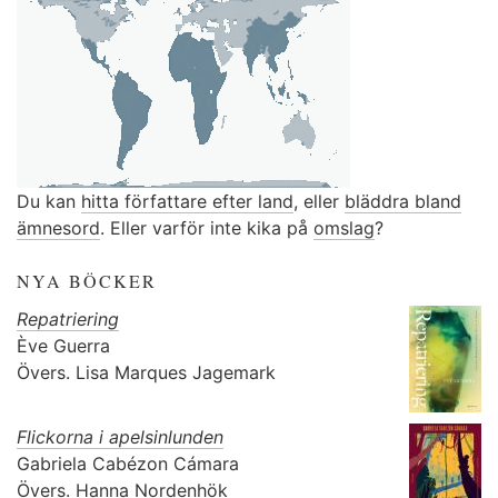
Du kan
hitta författare efter land
, eller
bläddra bland
ämnesord
. Eller varför inte kika på
omslag
?
NYA BÖCKER
Repatriering
Ève Guerra
Övers.
Lisa Marques Jagemark
Flickorna i apelsinlunden
Gabriela Cabézon Cámara
Övers.
Hanna Nordenhök