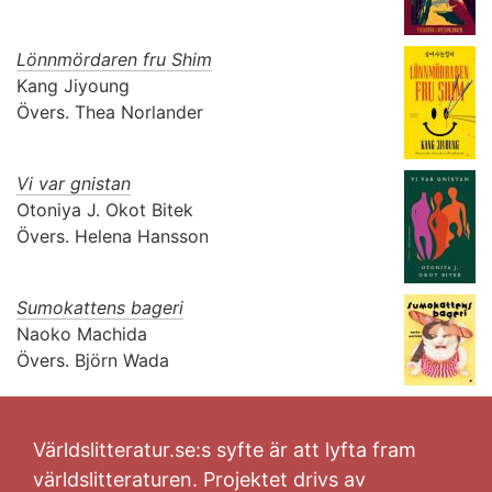
Lönnmördaren fru Shim
Kang Jiyoung
Övers.
Thea Norlander
Vi var gnistan
Otoniya J. Okot Bitek
Övers.
Helena Hansson
Sumokattens bageri
Naoko Machida
Övers.
Björn Wada
Världslitteratur.se:s syfte är att lyfta fram
världslitteraturen. Projektet drivs av