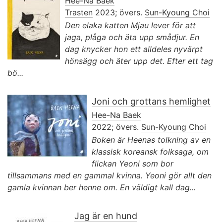
Hee-Na Baek
Trasten
2023; övers.
Sun-Kyoung Choi
Den elaka katten Mjau lever för att
jaga, plåga och äta upp smådjur. En
dag knycker hon ett alldeles nyvärpt
hönsägg och äter upp det. Efter ett tag
bö...
Joni och grottans hemlighet
Hee-Na Baek
2022; övers.
Sun-Kyoung Choi
Boken är Heenas tolkning av en
klassisk koreansk folksaga, om
flickan Yeoni som bor
tillsammans med en gammal kvinna. Yeoni gör allt den
gamla kvinnan ber henne om. En väldigt kall dag...
Jag är en hund