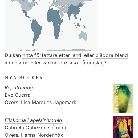
Du kan
hitta författare efter land
, eller
bläddra bland
ämnesord
. Eller varför inte kika på
omslag
?
NYA BÖCKER
Repatriering
Ève Guerra
Övers.
Lisa Marques Jagemark
Flickorna i apelsinlunden
Gabriela Cabézon Cámara
Övers.
Hanna Nordenhök