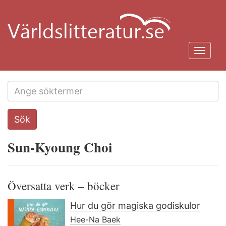
Hoppa
till
huvudinnehåll
Toggl
navig
Search
Sök
this
site
Sun-Kyoung Choi
Översatta verk – böcker
Hur du gör magiska godiskulor
Hee-Na Baek