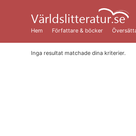
Hoppa
till
huvudinnehåll
Hem
Författare & böcker
Översätta
Inga resultat matchade dina kriterier.