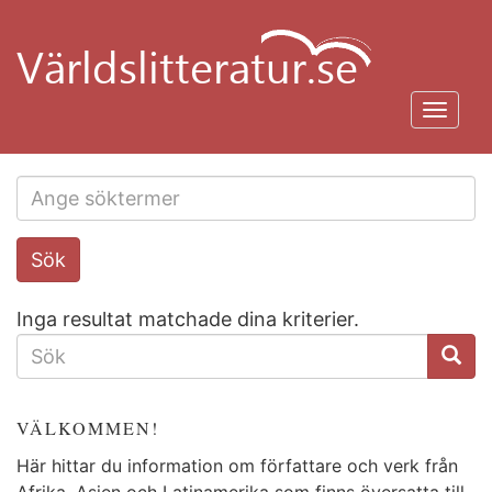
Hoppa
till
huvudinnehåll
Toggl
navig
Search
Sök
this
site
Inga resultat matchade dina kriterier.
SÖKFORMULÄR
VÄLKOMMEN!
Här hittar du information om författare och verk från
Afrika, Asien och Latinamerika som finns översatta till