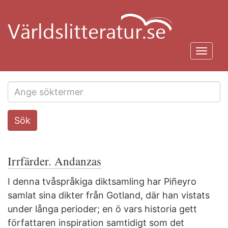
Hoppa
till
huvudinnehåll
Toggl
navig
Search
Sök
this
site
Irrfärder. Andanzas
I denna tvåspråkiga diktsamling har Piñeyro
samlat sina dikter från Gotland, där han vistats
under långa perioder; en ö vars historia gett
författaren inspiration samtidigt som det