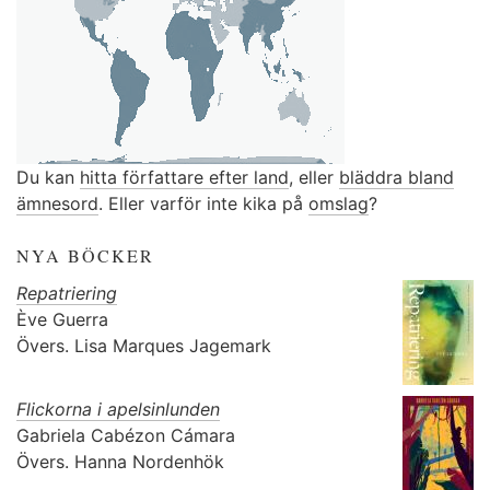
Du kan
hitta författare efter land
, eller
bläddra bland
ämnesord
. Eller varför inte kika på
omslag
?
NYA BÖCKER
Repatriering
Ève Guerra
Övers.
Lisa Marques Jagemark
Flickorna i apelsinlunden
Gabriela Cabézon Cámara
Övers.
Hanna Nordenhök