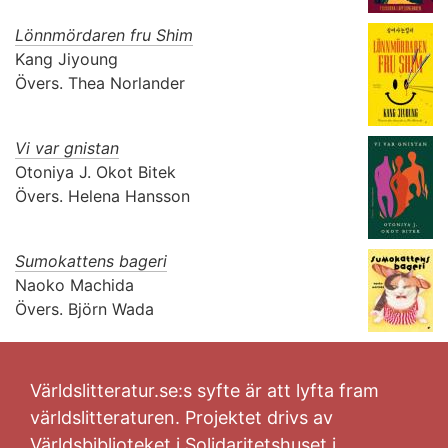
Lönnmördaren fru Shim
Kang Jiyoung
Övers.
Thea Norlander
Vi var gnistan
Otoniya J. Okot Bitek
Övers.
Helena Hansson
Sumokattens bageri
Naoko Machida
Övers.
Björn Wada
Världslitteratur.se:s syfte är att lyfta fram
världslitteraturen. Projektet drivs av
Världsbiblioteket i Solidaritetshuset i