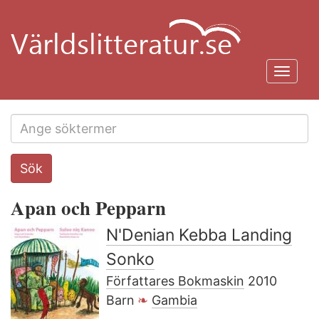
Hoppa
till
huvudinnehåll
Toggl
navig
Search
Sök
this
site
Apan och Pepparn
N'Denian Kebba Landing
Sonko
Författares Bokmaskin
2010
Barn
Gambia