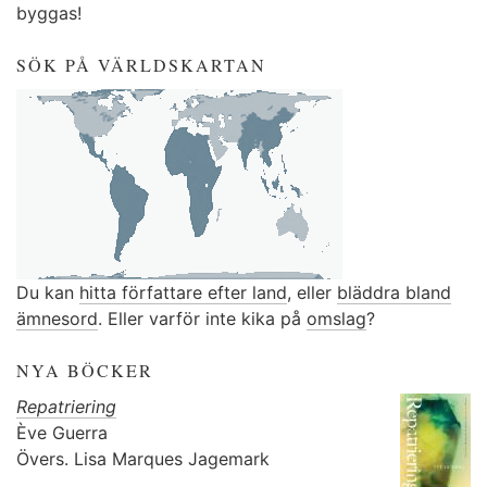
byggas!
SÖK PÅ VÄRLDSKARTAN
Du kan
hitta författare efter land
, eller
bläddra bland
ämnesord
. Eller varför inte kika på
omslag
?
NYA BÖCKER
Repatriering
Ève Guerra
Övers.
Lisa Marques Jagemark