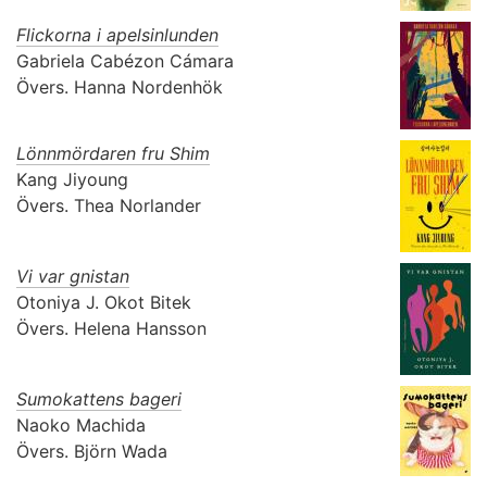
Flickorna i apelsinlunden
Gabriela Cabézon Cámara
Övers.
Hanna Nordenhök
Lönnmördaren fru Shim
Kang Jiyoung
Övers.
Thea Norlander
Vi var gnistan
Otoniya J. Okot Bitek
Övers.
Helena Hansson
Sumokattens bageri
Naoko Machida
Övers.
Björn Wada