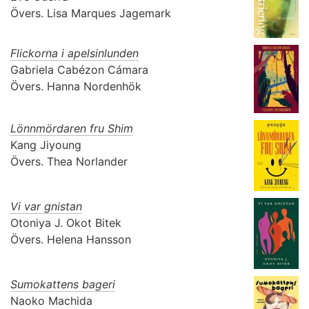
Övers.
Lisa Marques Jagemark
Flickorna i apelsinlunden
Gabriela Cabézon Cámara
Övers.
Hanna Nordenhök
Lönnmördaren fru Shim
Kang Jiyoung
Övers.
Thea Norlander
Vi var gnistan
Otoniya J. Okot Bitek
Övers.
Helena Hansson
Sumokattens bageri
Naoko Machida