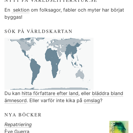
En
sektion
om folksagor, fabler och myter har börjat
byggas!
SÖK PÅ VÄRLDSKARTAN
Du kan
hitta författare efter land
, eller
bläddra bland
ämnesord
. Eller varför inte kika på
omslag
?
NYA BÖCKER
Repatriering
Ève Guerra