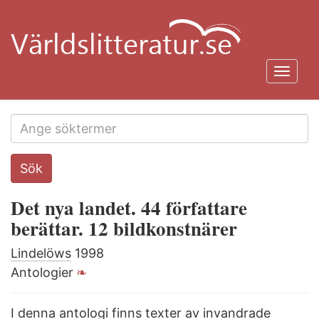
Hoppa
till
huvudinnehåll
Toggl
navig
Search
Sök
this
site
Det nya landet. 44 författare
berättar. 12 bildkonstnärer
Lindelöws
1998
Antologier
I denna antologi finns texter av invandrade