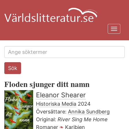
Hoppa
till
huvudinnehåll
Toggl
navig
Search
Sök
this
site
Floden sjunger ditt namn
Eleanor Shearer
Historiska Media
2024
Översättare:
Annika Sundberg
Original:
River Sing Me Home
Romaner
Karibien