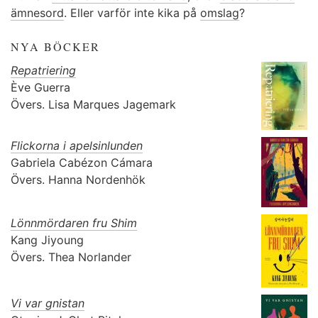
ämnesord
. Eller varför inte kika på
omslag
?
NYA BÖCKER
Repatriering
Ève Guerra
Övers.
Lisa Marques Jagemark
Flickorna i apelsinlunden
Gabriela Cabézon Cámara
Övers.
Hanna Nordenhök
Lönnmördaren fru Shim
Kang Jiyoung
Övers.
Thea Norlander
Vi var gnistan