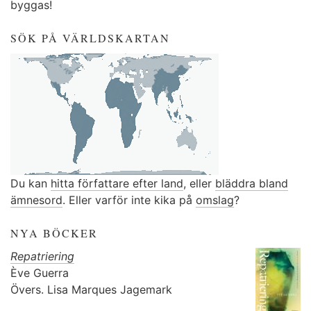
byggas!
SÖK PÅ VÄRLDSKARTAN
Du kan
hitta författare efter land
, eller
bläddra bland
ämnesord
. Eller varför inte kika på
omslag
?
NYA BÖCKER
Repatriering
Ève Guerra
Övers.
Lisa Marques Jagemark