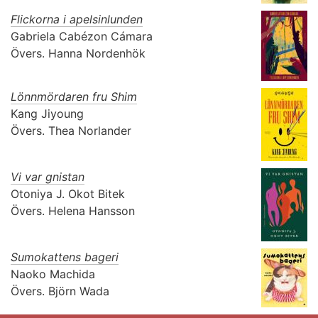
Flickorna i apelsinlunden
Gabriela Cabézon Cámara
Övers.
Hanna Nordenhök
Lönnmördaren fru Shim
Kang Jiyoung
Övers.
Thea Norlander
Vi var gnistan
Otoniya J. Okot Bitek
Övers.
Helena Hansson
Sumokattens bageri
Naoko Machida
Övers.
Björn Wada