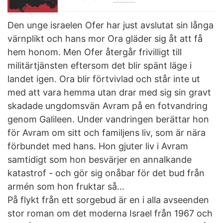
Den unge israelen Ofer har just avslutat sin långa
värnplikt och hans mor Ora gläder sig åt att få
hem honom. Men Ofer återgår frivilligt till
militärtjänsten eftersom det blir spänt läge i
landet igen. Ora blir förtvivlad och står inte ut
med att vara hemma utan drar med sig sin gravt
skadade ungdomsvän Avram på en fotvandring
genom Galileen. Under vandringen berättar hon
för Avram om sitt och familjens liv, som är nära
förbundet med hans. Hon gjuter liv i Avram
samtidigt som hon besvärjer en annalkande
katastrof - och gör sig onåbar för det bud från
armén som hon fruktar så…
På flykt från ett sorgebud är en i alla avseenden
stor roman om det moderna Israel från 1967 och