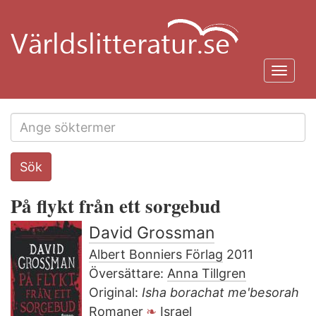
Hoppa
till
huvudinnehåll
Toggl
navig
Search
Sök
this
site
På flykt från ett sorgebud
David Grossman
Albert Bonniers Förlag
2011
Översättare:
Anna Tillgren
Original:
Isha borachat me'besorah
Romaner
Israel