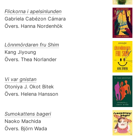
Flickorna i apelsinlunden
Gabriela Cabézon Cámara
Övers.
Hanna Nordenhök
Lönnmördaren fru Shim
Kang Jiyoung
Övers.
Thea Norlander
Vi var gnistan
Otoniya J. Okot Bitek
Övers.
Helena Hansson
Sumokattens bageri
Naoko Machida
Övers.
Björn Wada