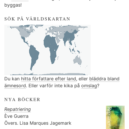
byggas!
SÖK PÅ VÄRLDSKARTAN
Du kan
hitta författare efter land
, eller
bläddra bland
ämnesord
. Eller varför inte kika på
omslag
?
NYA BÖCKER
Repatriering
Ève Guerra
Övers.
Lisa Marques Jagemark