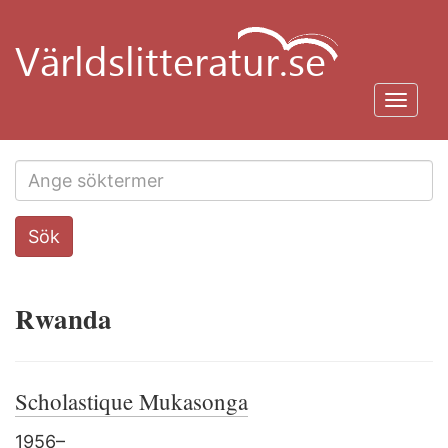
Hoppa
till
huvudinnehåll
Toggl
navig
Search
Sök
this
site
Rwanda
Scholastique Mukasonga
1956–