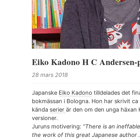
Eiko Kadono H C Andersen-p
28 mars 2018
Japanske
Eiko Kadono
tilldelades det fi
bokmässan i Bologna. Hon har skrivit ca
kända
serier
är den om den unga häxan Ki
versioner.
Juruns motivering:
“There is an ineffabl
the work of this great Japanese author