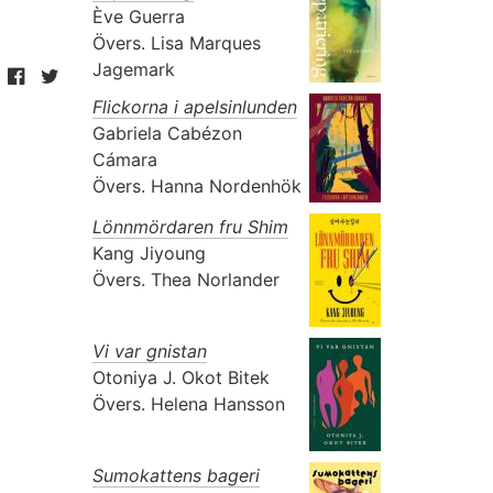
Ève Guerra
Övers.
Lisa Marques
Jagemark
Flickorna i apelsinlunden
Gabriela Cabézon
Cámara
Övers.
Hanna Nordenhök
Lönnmördaren fru Shim
Kang Jiyoung
Övers.
Thea Norlander
Vi var gnistan
Otoniya J. Okot Bitek
Övers.
Helena Hansson
Sumokattens bageri