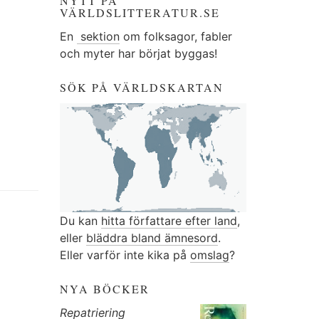
NYTT PÅ
VÄRLDSLITTERATUR.SE
En
sektion
om folksagor, fabler
och myter har börjat byggas!
SÖK PÅ VÄRLDSKARTAN
Du kan
hitta författare efter land
,
eller
bläddra bland ämnesord
.
Eller varför inte kika på
omslag
?
NYA BÖCKER
Repatriering