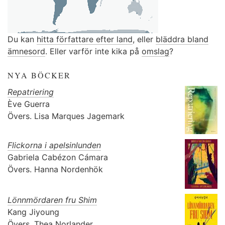
Du kan
hitta författare efter land
, eller
bläddra bland
ämnesord
. Eller varför inte kika på
omslag
?
NYA BÖCKER
Repatriering
Ève Guerra
Övers.
Lisa Marques Jagemark
Flickorna i apelsinlunden
Gabriela Cabézon Cámara
Övers.
Hanna Nordenhök
Lönnmördaren fru Shim
Kang Jiyoung
Övers.
Thea Norlander