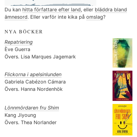
Du kan
hitta författare efter land
, eller
bläddra bland
ämnesord
. Eller varför inte kika på
omslag
?
NYA BÖCKER
Repatriering
Ève Guerra
Övers.
Lisa Marques Jagemark
Flickorna i apelsinlunden
Gabriela Cabézon Cámara
Övers.
Hanna Nordenhök
Lönnmördaren fru Shim
Kang Jiyoung
Övers.
Thea Norlander