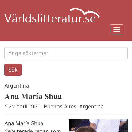
Hoppa
till
huvudinnehåll
Toggl
navig
Search
Sök
this
site
Argentina
Ana María Shua
* 22 april 1951 i Buenos Aires, Argentina
Ana María Shua
debuterade redan som