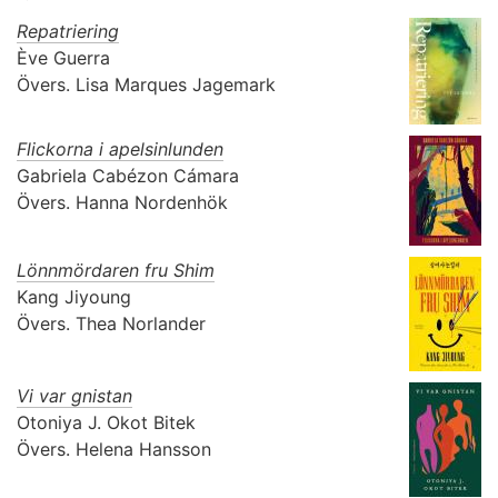
Repatriering
Ève Guerra
Övers.
Lisa Marques Jagemark
Flickorna i apelsinlunden
Gabriela Cabézon Cámara
Övers.
Hanna Nordenhök
Lönnmördaren fru Shim
Kang Jiyoung
Övers.
Thea Norlander
Vi var gnistan
Otoniya J. Okot Bitek
Övers.
Helena Hansson