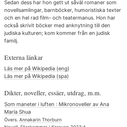
Sedan dess har hon gett ut såväl romaner som
novellsamlingar, barnböcker, humoristiska texter
och en hel rad film- och teatermanus. Hon har
också skrivit böcker med anknytning till den
judiska kulturen; kom kommer från en judisk
familj.
Externa länkar
Läs mer på Wikipedia (eng)
Läs mer på Wikipedia (spa)
Dikter, noveller, essäer, utdrag, m.m.
Som maneter i luften : Mikronoveller av Ana
María Shua
Övers.
Annakarin Thorburn
Novell. Förekommer i
Karavan 2023:4
.