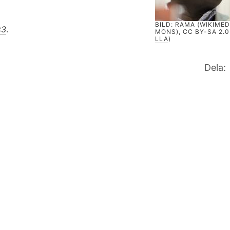
BILD: RAMA (WIKIME
:3
.
MONS), CC BY-SA 2.0 
LLA
)
Dela: