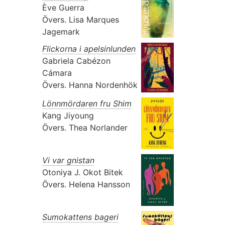
Ève Guerra
Övers.
Lisa Marques
Jagemark
Flickorna i apelsinlunden
Gabriela Cabézon
Cámara
Övers.
Hanna Nordenhök
Lönnmördaren fru Shim
Kang Jiyoung
Övers.
Thea Norlander
Vi var gnistan
Otoniya J. Okot Bitek
Övers.
Helena Hansson
Sumokattens bageri