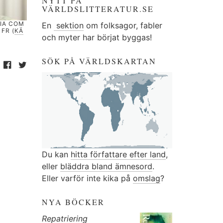
NYTT PÅ
VÄRLDSLITTERATUR.SE
DIA COM
En
sektion
om folksagor, fabler
FR (
KÄ
och myter har börjat byggas!
SÖK PÅ VÄRLDSKARTAN
Du kan
hitta författare efter land
,
eller
bläddra bland ämnesord
.
Eller varför inte kika på
omslag
?
NYA BÖCKER
Repatriering