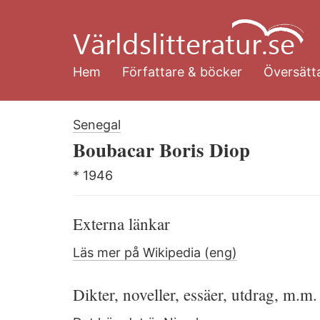
Hoppa
till
huvudinnehåll
Hem
Författare & böcker
Översätta
Senegal
Boubacar Boris Diop
* 1946
Externa länkar
Läs mer på Wikipedia (eng)
Dikter, noveller, essäer, utdrag, m.m.