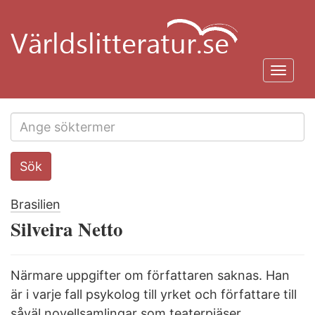
Hoppa
till
huvudinnehåll
Toggl
navig
Search
Sök
this
site
Brasilien
Silveira Netto
Närmare uppgifter om författaren saknas. Han
är i varje fall psykolog till yrket och författare till
såväl novellsamlingar som teaterpjäser.