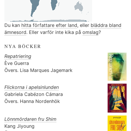
Du kan
hitta författare efter land
, eller
bläddra bland
ämnesord
. Eller varför inte kika på
omslag
?
NYA BÖCKER
Repatriering
Ève Guerra
Övers.
Lisa Marques Jagemark
Flickorna i apelsinlunden
Gabriela Cabézon Cámara
Övers.
Hanna Nordenhök
Lönnmördaren fru Shim
Kang Jiyoung