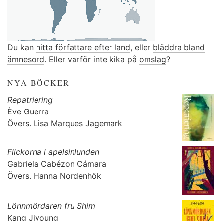
Du kan
hitta författare efter land
, eller
bläddra bland
ämnesord
. Eller varför inte kika på
omslag
?
NYA BÖCKER
Repatriering
Ève Guerra
Övers.
Lisa Marques Jagemark
Flickorna i apelsinlunden
Gabriela Cabézon Cámara
Övers.
Hanna Nordenhök
Lönnmördaren fru Shim
Kang Jiyoung