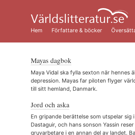
Hoppa
till
huvudinnehåll
Hem
Författare & böcker
Översätta
Mayas dagbok
Maya Vidal ska fylla sexton när hennes ä
depression. Mayas far piloten flyger vär
till sitt hemland, Danmark.
Jord och aska
En gripande berättelse som utspelar sig 
Dastaguir, och hans sonson Yassin reser 
gruvarbetare i en annan del av landet. B