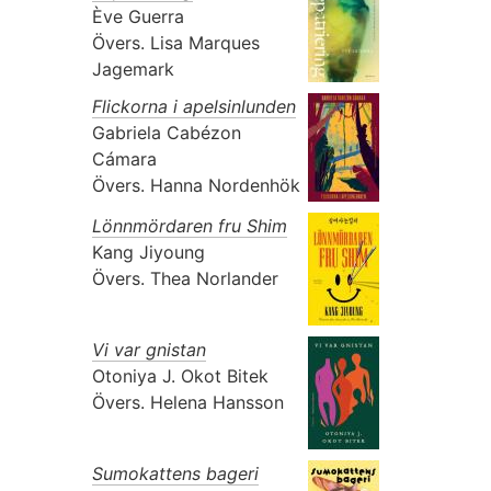
Ève Guerra
Övers.
Lisa Marques
Jagemark
Flickorna i apelsinlunden
Gabriela Cabézon
Cámara
Övers.
Hanna Nordenhök
Lönnmördaren fru Shim
Kang Jiyoung
Övers.
Thea Norlander
Vi var gnistan
Otoniya J. Okot Bitek
Övers.
Helena Hansson
Sumokattens bageri