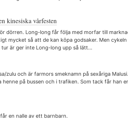
en kinesiska vårfesten
för dörren. Long-long får följa med morfar till markn
ktigt mycket så att de kan köpa godsaker. Men cykeln 
tur är ger inte Long-long upp så lätt...
sa/zulu och är farmors smeknamn på sexåriga Malusi
pa henne på bussen och i trafiken. Som tack får han e
får en nalle av ett barnbarn.