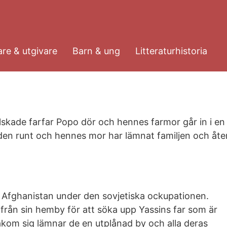
re & utgivare
Barn & ung
Litteraturhistoria
lskade farfar Popo dör och hennes farmor går in i en
lden runt och hennes mor har lämnat familjen och åte
i Afghanistan under den sovjetiska ockupationen.
från sin hemby för att söka upp Yassins far som är
akom sig lämnar de en utplånad by och alla deras