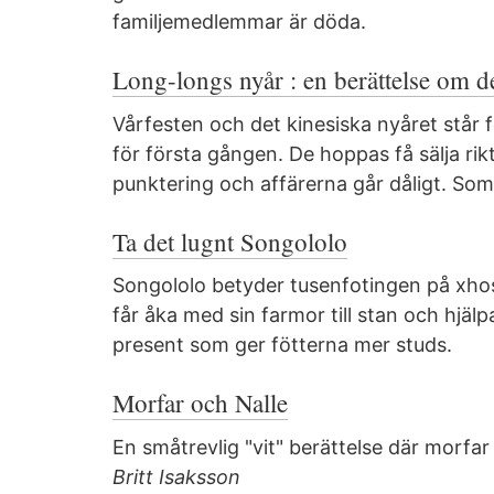
familjemedlemmar är döda.
Long-longs nyår : en berättelse om d
Vårfesten och det kinesiska nyåret står 
för första gången. De hoppas få sälja ri
punktering och affärerna går dåligt. Som 
Ta det lugnt Songololo
Songololo betyder tusenfotingen på xho
får åka med sin farmor till stan och hjäl
present som ger fötterna mer studs.
Morfar och Nalle
En småtrevlig "vit" berättelse där morfar 
Britt Isaksson