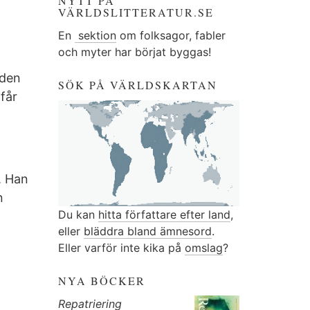
NYTT PÅ
VÄRLDSLITTERATUR.SE
En
sektion
om folksagor, fabler
och myter har börjat byggas!
aden
SÖK PÅ VÄRLDSKARTAN
får
. Han
n
Du kan
hitta författare efter land
,
eller
bläddra bland ämnesord
.
Eller varför inte kika på
omslag
?
NYA BÖCKER
Repatriering