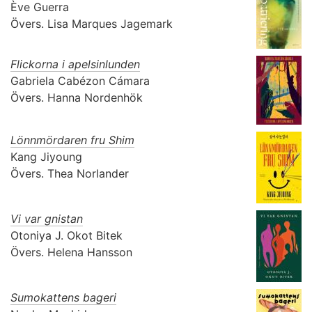
Ève Guerra
Övers.
Lisa Marques Jagemark
Flickorna i apelsinlunden
Gabriela Cabézon Cámara
Övers.
Hanna Nordenhök
Lönnmördaren fru Shim
Kang Jiyoung
Övers.
Thea Norlander
Vi var gnistan
Otoniya J. Okot Bitek
Övers.
Helena Hansson
Sumokattens bageri