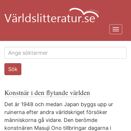
Hoppa
till
huvudinnehåll
Toggl
navig
Search
Sök
this
site
Konstnär i den flytande världen
Det är 1948 och medan Japan byggs upp ur
ruinerna efter andra världskriget försöker
människorna gå vidare. Den berömde
konstnären Masuji Ono tillbringar dagarna i