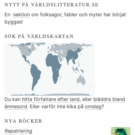
NYTT PÅ VÄRLDSLITTERATUR.SE
En
sektion
om folksagor, fabler och myter har börjat
byggas!
SÖK PÅ VÄRLDSKARTAN
Du kan
hitta författare efter land
, eller
bläddra bland
ämnesord
. Eller varför inte kika på
omslag
?
NYA BÖCKER
Repatriering