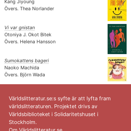
Kang Jiyoung
Övers.
Thea Norlander
Vi var gnistan
Otoniya J. Okot Bitek
Övers.
Helena Hansson
Sumokattens bageri
Naoko Machida
Övers.
Björn Wada
Världslitteratur.se:s syfte är att lyfta fram
världslitteraturen. Projektet drivs av
Världsbiblioteket i Solidaritetshuset i
Stockholm.
Om Världslitteratur.se