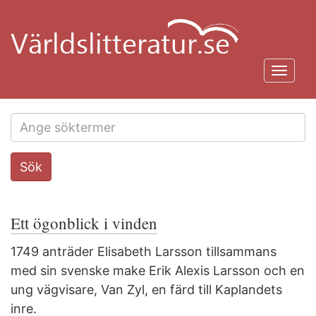
Hoppa
till
huvudinnehåll
Toggl
navig
Search
Sök
this
site
Ett ögonblick i vinden
1749 anträder Elisabeth Larsson tillsammans
med sin svenske make Erik Alexis Larsson och en
ung vägvisare, Van Zyl, en färd till Kaplandets
inre.