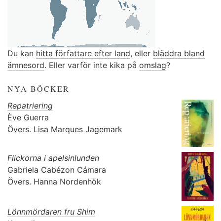
Du kan
hitta författare efter land
, eller
bläddra bland
ämnesord
. Eller varför inte kika på
omslag
?
NYA BÖCKER
Repatriering
Ève Guerra
Övers.
Lisa Marques Jagemark
Flickorna i apelsinlunden
Gabriela Cabézon Cámara
Övers.
Hanna Nordenhök
Lönnmördaren fru Shim