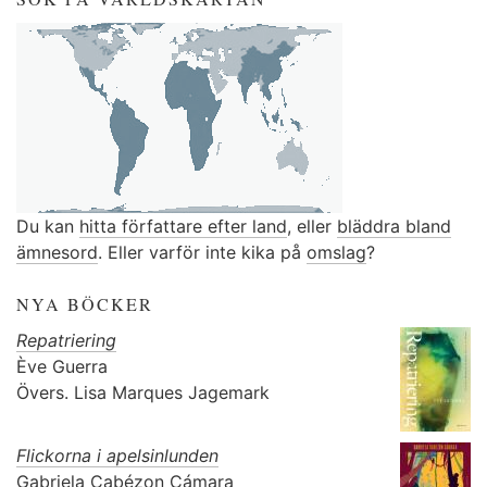
Du kan
hitta författare efter land
, eller
bläddra bland
ämnesord
. Eller varför inte kika på
omslag
?
NYA BÖCKER
Repatriering
Ève Guerra
Övers.
Lisa Marques Jagemark
Flickorna i apelsinlunden
Gabriela Cabézon Cámara