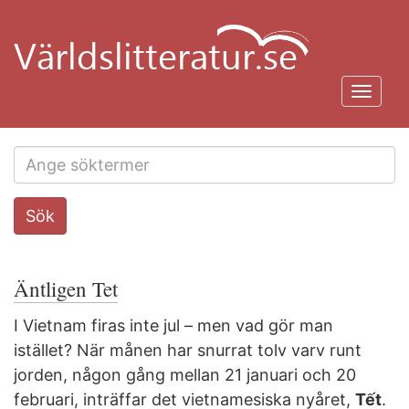
Hoppa
till
huvudinnehåll
Toggl
navig
Search
Sök
this
site
Äntligen Tet
I Vietnam firas inte jul – men vad gör man
istället? När månen har snurrat tolv varv runt
jorden, någon gång mellan 21 januari och 20
februari, inträffar det vietnamesiska nyåret,
Tết
.