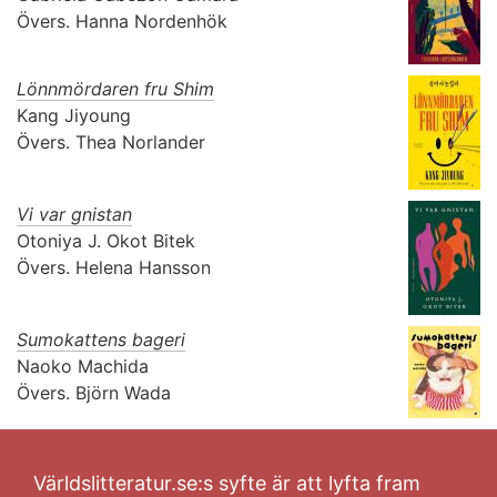
Övers.
Hanna Nordenhök
Lönnmördaren fru Shim
Kang Jiyoung
Övers.
Thea Norlander
Vi var gnistan
Otoniya J. Okot Bitek
Övers.
Helena Hansson
Sumokattens bageri
Naoko Machida
Övers.
Björn Wada
Världslitteratur.se:s syfte är att lyfta fram