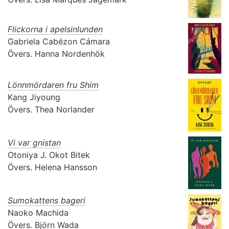
Flickorna i apelsinlunden
Gabriela Cabézon Cámara
Övers.
Hanna Nordenhök
Lönnmördaren fru Shim
Kang Jiyoung
Övers.
Thea Norlander
Vi var gnistan
Otoniya J. Okot Bitek
Övers.
Helena Hansson
Sumokattens bageri
Naoko Machida
Övers.
Björn Wada