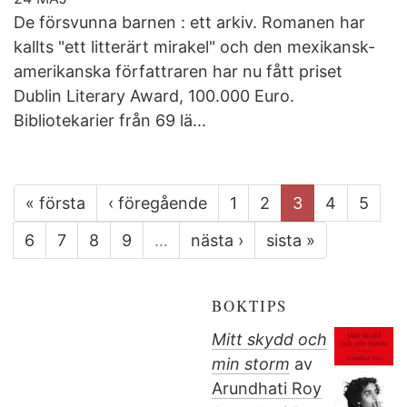
De försvunna barnen : ett arkiv. Romanen har
kallts "ett litterärt mirakel" och den mexikansk-
amerikanska författraren har nu fått priset
Dublin Literary Award, 100.000 Euro.
Bibliotekarier från 69 lä...
« första
‹ föregående
1
2
3
4
5
6
7
8
9
…
nästa ›
sista »
BOKTIPS
Mitt skydd och
min storm
av
Arundhati Roy