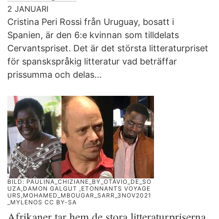
2 JANUARI
Cristina Peri Rossi från Uruguay, bosatt i
Spanien, är den 6:e kvinnan som tilldelats
Cervantspriset. Det är det största litteraturpriset
för spanskspråkig litteratur vad beträffar
prissumma och delas...
BILD: PAULINA_CHIZIANE_BY_OTÁVIO_DE_SO
UZA,DAMON GALGUT ,ETONNANTS VOYAGE
URS,MOHAMED_MBOUGAR_SARR_3NOV2021
_MYLENOS CC BY-SA
Afrikaner tar hem de stora litteraturpriserna