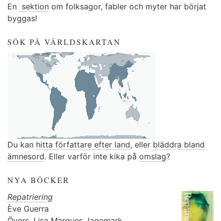
En
sektion
om folksagor, fabler och myter har börjat
byggas!
SÖK PÅ VÄRLDSKARTAN
Du kan
hitta författare efter land
, eller
bläddra bland
ämnesord
. Eller varför inte kika på
omslag
?
NYA BÖCKER
Repatriering
Ève Guerra
Övers.
Lisa Marques Jagemark