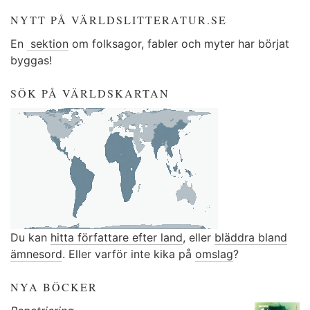
NYTT PÅ VÄRLDSLITTERATUR.SE
En
sektion
om folksagor, fabler och myter har börjat
byggas!
SÖK PÅ VÄRLDSKARTAN
Du kan
hitta författare efter land
, eller
bläddra bland
ämnesord
. Eller varför inte kika på
omslag
?
NYA BÖCKER