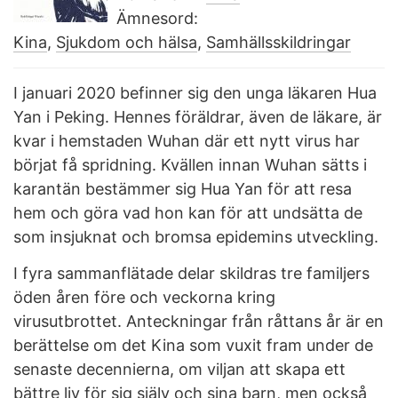
Ämnesord:
Kina
,
Sjukdom och hälsa
,
Samhällsskildringar
I januari 2020 befinner sig den unga läkaren Hua
Yan i Peking. Hennes föräldrar, även de läkare, är
kvar i hemstaden Wuhan där ett nytt virus har
börjat få spridning. Kvällen innan Wuhan sätts i
karantän bestämmer sig Hua Yan för att resa
hem och göra vad hon kan för att undsätta de
som insjuknat och bromsa epidemins utveckling.
I fyra sammanflätade delar skildras tre familjers
öden åren före och veckorna kring
virusutbrottet. Anteckningar från råttans år är en
berättelse om det Kina som vuxit fram under de
senaste decennierna, om viljan att skapa ett
bättre liv för sig själv och sina barn, men också