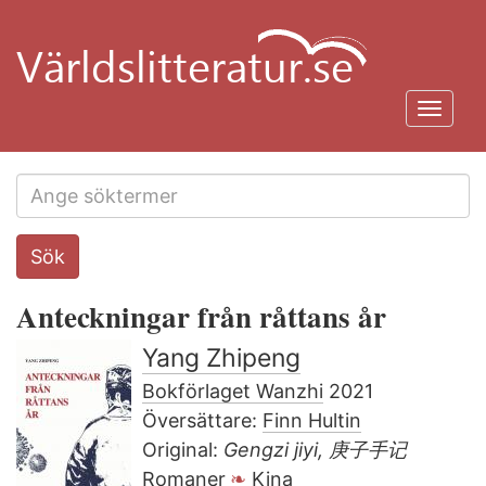
Hoppa
till
huvudinnehåll
Toggl
navig
Search
Sök
this
site
Anteckningar från råttans år
Yang Zhipeng
Bokförlaget Wanzhi
2021
Översättare:
Finn Hultin
Original:
Gengzi jiyi, 庚子手记
Romaner
Kina