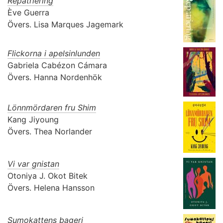
Repatriering
Ève Guerra
Övers.
Lisa Marques Jagemark
Flickorna i apelsinlunden
Gabriela Cabézon Cámara
Övers.
Hanna Nordenhök
Lönnmördaren fru Shim
Kang Jiyoung
Övers.
Thea Norlander
Vi var gnistan
Otoniya J. Okot Bitek
Övers.
Helena Hansson
Sumokattens bageri