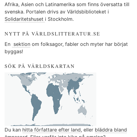
Afrika, Asien och Latinamerika som finns översatta till
svenska. Portalen drivs av Världsbiblioteket i
Solidaritetshuset
i Stockholm.
NYTT PÅ VÄRLDSLITTERATUR.SE
En
sektion
om folksagor, fabler och myter har börjat
byggas!
SÖK PÅ VÄRLDSKARTAN
Du kan
hitta författare efter land
, eller
bläddra bland