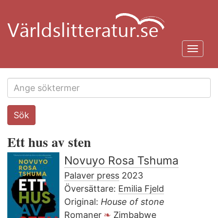
Hoppa
till
huvudinnehåll
Toggl
navig
Search
Sök
this
site
Ett hus av sten
Novuyo Rosa Tshuma
Palaver press
2023
Översättare:
Emilia Fjeld
Original:
House of stone
Romaner
Zimbabwe