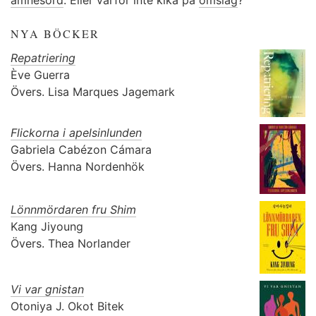
ämnesord
. Eller varför inte kika på
omslag
?
NYA BÖCKER
Repatriering
Ève Guerra
Övers.
Lisa Marques Jagemark
Flickorna i apelsinlunden
Gabriela Cabézon Cámara
Övers.
Hanna Nordenhök
Lönnmördaren fru Shim
Kang Jiyoung
Övers.
Thea Norlander
Vi var gnistan
Otoniya J. Okot Bitek