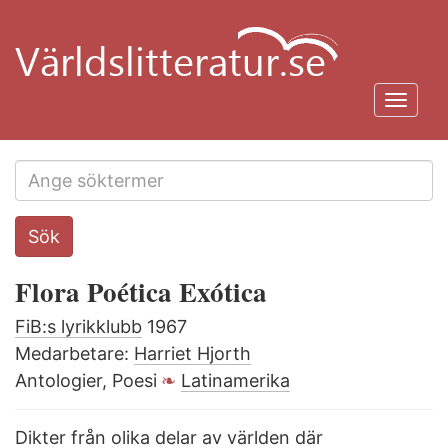
Hoppa
till
huvudinnehåll
Toggl
navig
Search
Sök
this
site
Flora Poética Exótica
FiB:s lyrikklubb
1967
Medarbetare:
Harriet Hjorth
Antologier, Poesi
Latinamerika
Dikter från olika delar av världen där