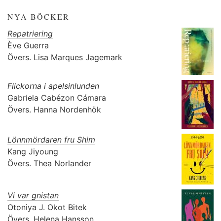
NYA BÖCKER
Repatriering
Ève Guerra
Övers.
Lisa Marques Jagemark
Flickorna i apelsinlunden
Gabriela Cabézon Cámara
Övers.
Hanna Nordenhök
Lönnmördaren fru Shim
Kang Jiyoung
Övers.
Thea Norlander
Vi var gnistan
Otoniya J. Okot Bitek
Övers.
Helena Hansson