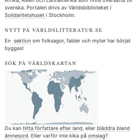
Afrika, Asien och Latinamerika som finns översatta till
svenska. Portalen drivs av Världsbiblioteket i
Solidaritetshuset
i Stockholm.
NYTT PÅ VÄRLDSLITTERATUR.SE
En
sektion
om folksagor, fabler och myter har börjat
byggas!
SÖK PÅ VÄRLDSKARTAN
Du kan
hitta författare efter land
, eller
bläddra bland
ämnesord
. Eller varför inte kika på
omslag
?