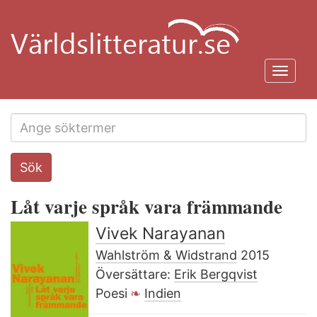
Hoppa
till
huvudinnehåll
Toggl
navig
Search
Sök
this
site
Låt varje språk vara främmande
Vivek Narayanan
Wahlström & Widstrand
2015
Översättare:
Erik Bergqvist
Poesi
Indien