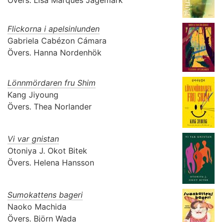
Övers.
Lisa Marques Jagemark
Flickorna i apelsinlunden
Gabriela Cabézon Cámara
Övers.
Hanna Nordenhök
Lönnmördaren fru Shim
Kang Jiyoung
Övers.
Thea Norlander
Vi var gnistan
Otoniya J. Okot Bitek
Övers.
Helena Hansson
Sumokattens bageri
Naoko Machida
Övers.
Björn Wada