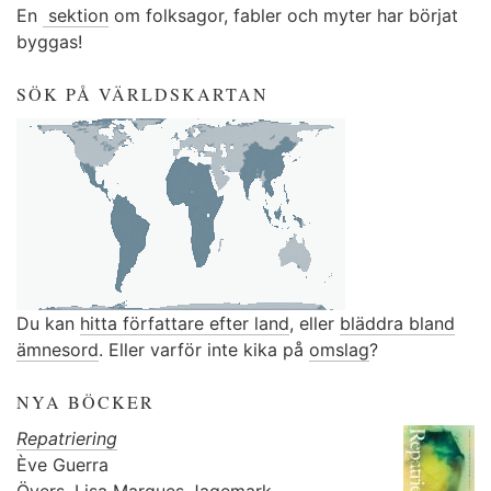
En
sektion
om folksagor, fabler och myter har börjat
byggas!
SÖK PÅ VÄRLDSKARTAN
Du kan
hitta författare efter land
, eller
bläddra bland
ämnesord
. Eller varför inte kika på
omslag
?
NYA BÖCKER
Repatriering
Ève Guerra