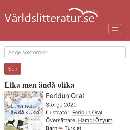
Hoppa
till
huvudinnehåll
Toggl
navig
Search
Sök
this
site
Lika men ändå olika
Feridun Oral
Storge
2020
Illustratör:
Feridun Oral
Översättare:
Hamdi Özyurt
Barn
Turkiet