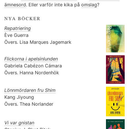
ämnesord
. Eller varför inte kika på
omslag
?
NYA BÖCKER
Repatriering
Ève Guerra
Övers.
Lisa Marques Jagemark
Flickorna i apelsinlunden
Gabriela Cabézon Cámara
Övers.
Hanna Nordenhök
Lönnmördaren fru Shim
Kang Jiyoung
Övers.
Thea Norlander
Vi var gnistan