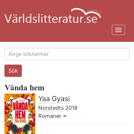
Hoppa
till
huvudinnehåll
Toggl
navig
Search
Sök
this
site
Vända hem
Yaa Gyasi
Norstedts
2018
Romaner