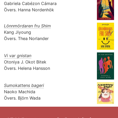
Gabriela Cabézon Cámara
Övers.
Hanna Nordenhök
Lönnmördaren fru Shim
Kang Jiyoung
Övers.
Thea Norlander
Vi var gnistan
Otoniya J. Okot Bitek
Övers.
Helena Hansson
Sumokattens bageri
Naoko Machida
Övers.
Björn Wada