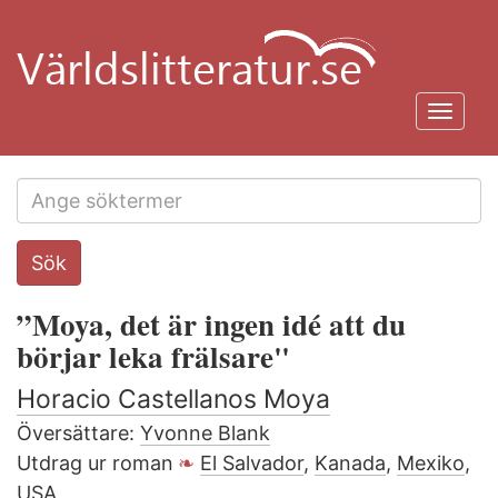
Hoppa
till
huvudinnehåll
Toggl
navig
Search
Sök
this
site
”Moya, det är ingen idé att du
börjar leka frälsare"
Horacio Castellanos Moya
Översättare:
Yvonne Blank
Utdrag ur roman
El Salvador
,
Kanada
,
Mexiko
,
USA