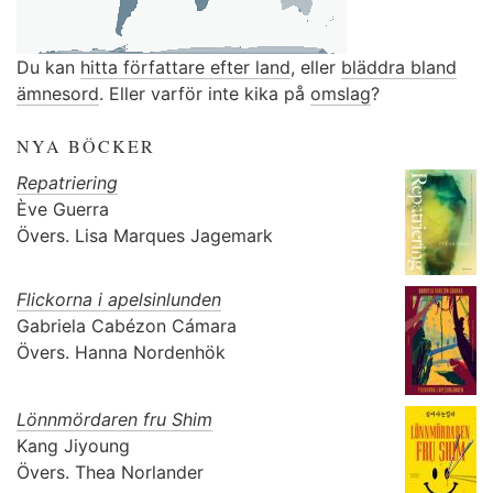
Du kan
hitta författare efter land
, eller
bläddra bland
ämnesord
. Eller varför inte kika på
omslag
?
NYA BÖCKER
Repatriering
Ève Guerra
Övers.
Lisa Marques Jagemark
Flickorna i apelsinlunden
Gabriela Cabézon Cámara
Övers.
Hanna Nordenhök
Lönnmördaren fru Shim
Kang Jiyoung
Övers.
Thea Norlander