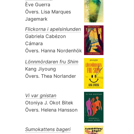
Ève Guerra
Övers.
Lisa Marques
Jagemark
Flickorna i apelsinlunden
Gabriela Cabézon
Cámara
Övers.
Hanna Nordenhök
Lönnmördaren fru Shim
Kang Jiyoung
Övers.
Thea Norlander
Vi var gnistan
Otoniya J. Okot Bitek
Övers.
Helena Hansson
Sumokattens bageri