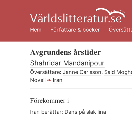
Hoppa
till
huvudinnehåll
Hem
Författare & böcker
Översätta
Avgrundens årstider
Shahridar Mandanipour
Översättare:
Janne Carlsson
,
Said Mog
Novell
Iran
Förekommer i
Iran berättar: Dans på slak lina