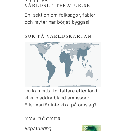
NYTT PÅ
VÄRLDSLITTERATUR.SE
En
sektion
om folksagor, fabler
och myter har börjat byggas!
SÖK PÅ VÄRLDSKARTAN
Du kan
hitta författare efter land
,
eller
bläddra bland ämnesord
.
Eller varför inte kika på
omslag
?
NYA BÖCKER
Repatriering