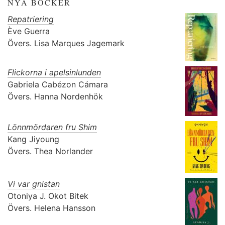
NYA BÖCKER
Repatriering
Ève Guerra
Övers.
Lisa Marques Jagemark
Flickorna i apelsinlunden
Gabriela Cabézon Cámara
Övers.
Hanna Nordenhök
Lönnmördaren fru Shim
Kang Jiyoung
Övers.
Thea Norlander
Vi var gnistan
Otoniya J. Okot Bitek
Övers.
Helena Hansson