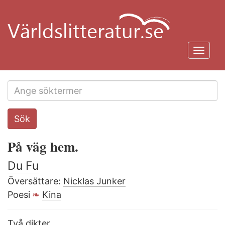
Hoppa
till
huvudinnehåll
Toggl
navig
Search
Sök
this
site
På väg hem.
Du Fu
Översättare:
Nicklas Junker
Poesi
Kina
Två dikter