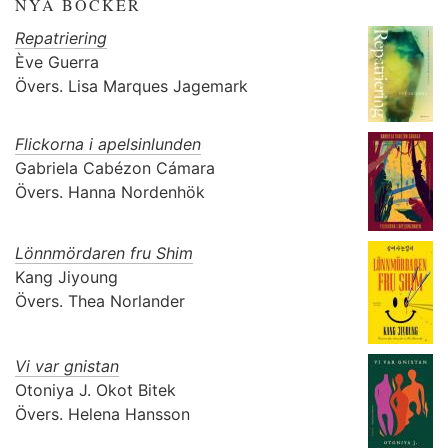
NYA BÖCKER
Repatriering
Ève Guerra
Övers.
Lisa Marques Jagemark
Flickorna i apelsinlunden
Gabriela Cabézon Cámara
Övers.
Hanna Nordenhök
Lönnmördaren fru Shim
Kang Jiyoung
Övers.
Thea Norlander
Vi var gnistan
Otoniya J. Okot Bitek
Övers.
Helena Hansson