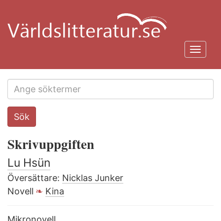
Hoppa
till
huvudinnehåll
Toggl
navig
Search
Sök
this
site
Skrivuppgiften
Lu Hsün
Översättare:
Nicklas Junker
Novell
Kina
Mikronovell