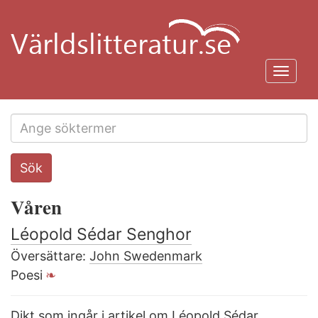
Hoppa
till
huvudinnehåll
Toggl
navig
Search
Sök
this
site
Våren
Léopold Sédar Senghor
Översättare:
John Swedenmark
Poesi
Dikt som ingår i artikel om Léopold Sédar