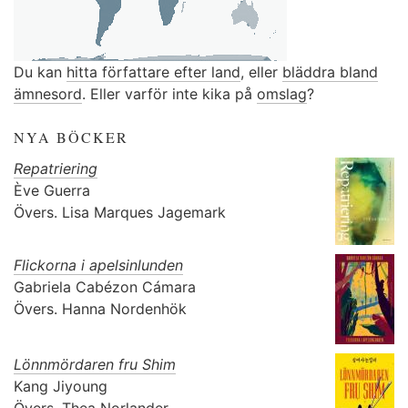
Du kan
hitta författare efter land
, eller
bläddra bland
ämnesord
. Eller varför inte kika på
omslag
?
NYA BÖCKER
Repatriering
Ève Guerra
Övers.
Lisa Marques Jagemark
Flickorna i apelsinlunden
Gabriela Cabézon Cámara
Övers.
Hanna Nordenhök
Lönnmördaren fru Shim
Kang Jiyoung
Övers.
Thea Norlander