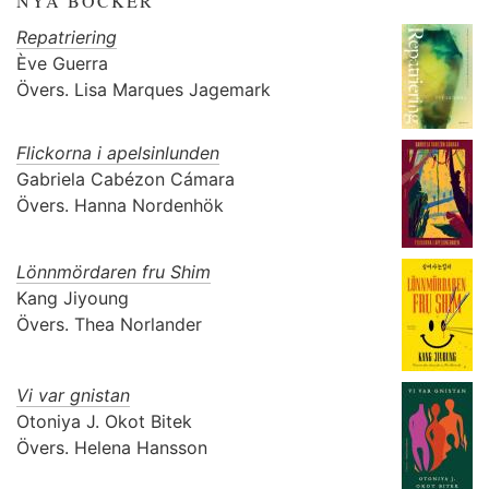
NYA BÖCKER
Repatriering
Ève Guerra
Övers.
Lisa Marques Jagemark
Flickorna i apelsinlunden
Gabriela Cabézon Cámara
Övers.
Hanna Nordenhök
Lönnmördaren fru Shim
Kang Jiyoung
Övers.
Thea Norlander
Vi var gnistan
Otoniya J. Okot Bitek
Övers.
Helena Hansson