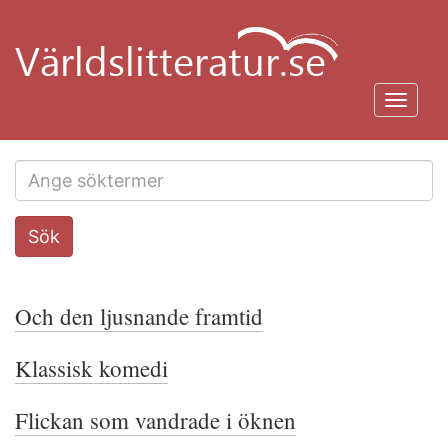
Hoppa
till
huvudinnehåll
Toggl
navig
Search
Sök
this
site
Och den ljusnande framtid
Klassisk komedi
Flickan som vandrade i öknen