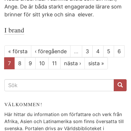
Ange. De är båda starkt engagerade lärare som
brinner för sitt yrke och sina elever.
I brand
« första
‹ föregående
…
3
4
5
6
7
8
9
10
11
nästa ›
sista »
SÖKFORMULÄR
VÄLKOMMEN!
Här hittar du information om författare och verk från
Afrika, Asien och Latinamerika som finns översatta till
svenska. Portalen drivs av Världsbiblioteket i