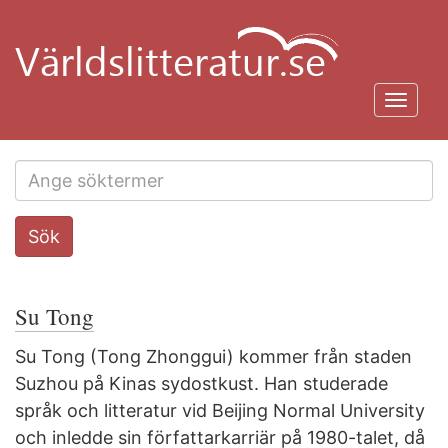
Hoppa
till
huvudinnehåll
Toggl
navig
Search
Sök
this
site
Su Tong
Su Tong (Tong Zhonggui) kommer från staden
Suzhou på Kinas sydostkust. Han studerade
språk och litteratur vid Beijing Normal University
och inledde sin författarkarriär på 1980-talet, då