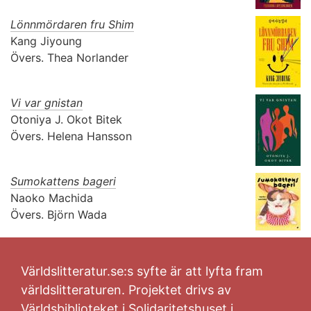
Lönnmördaren fru Shim
Kang Jiyoung
Övers.
Thea Norlander
Vi var gnistan
Otoniya J. Okot Bitek
Övers.
Helena Hansson
Sumokattens bageri
Naoko Machida
Övers.
Björn Wada
Världslitteratur.se:s syfte är att lyfta fram
världslitteraturen. Projektet drivs av
Världsbiblioteket i Solidaritetshuset i