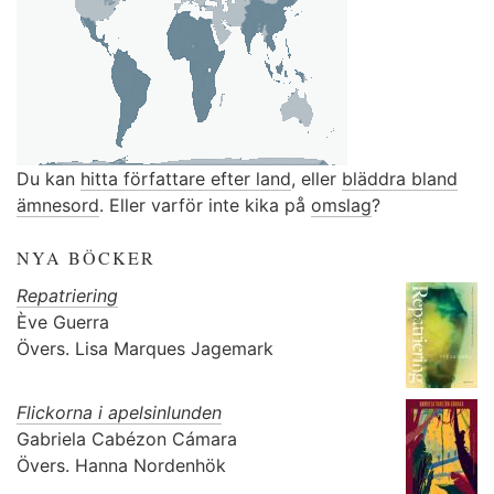
Du kan
hitta författare efter land
, eller
bläddra bland
ämnesord
. Eller varför inte kika på
omslag
?
NYA BÖCKER
Repatriering
Ève Guerra
Övers.
Lisa Marques Jagemark
Flickorna i apelsinlunden
Gabriela Cabézon Cámara
Övers.
Hanna Nordenhök