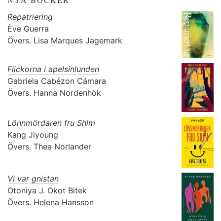
Repatriering
Ève Guerra
Övers.
Lisa Marques Jagemark
Flickorna i apelsinlunden
Gabriela Cabézon Cámara
Övers.
Hanna Nordenhök
Lönnmördaren fru Shim
Kang Jiyoung
Övers.
Thea Norlander
Vi var gnistan
Otoniya J. Okot Bitek
Övers.
Helena Hansson