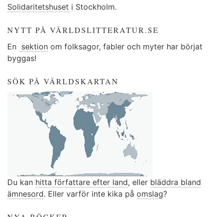
Solidaritetshuset
i Stockholm.
NYTT PÅ VÄRLDSLITTERATUR.SE
En
sektion
om folksagor, fabler och myter har börjat
byggas!
SÖK PÅ VÄRLDSKARTAN
Du kan
hitta författare efter land
, eller
bläddra bland
ämnesord
. Eller varför inte kika på
omslag
?
NYA BÖCKER