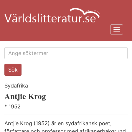
Hoppa
till
huvudinnehåll
Toggl
navig
Search
Sök
this
site
Sydafrika
Antjie Krog
* 1952
Antjie Krog (1952) är en sydafrikansk poet,
författare och professor med afrikanerbakgrund