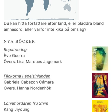
Du kan
hitta författare efter land
, eller
bläddra bland
ämnesord
. Eller varför inte kika på
omslag
?
NYA BÖCKER
Repatriering
Ève Guerra
Övers.
Lisa Marques Jagemark
Flickorna i apelsinlunden
Gabriela Cabézon Cámara
Övers.
Hanna Nordenhök
Lönnmördaren fru Shim
Kang Jiyoung