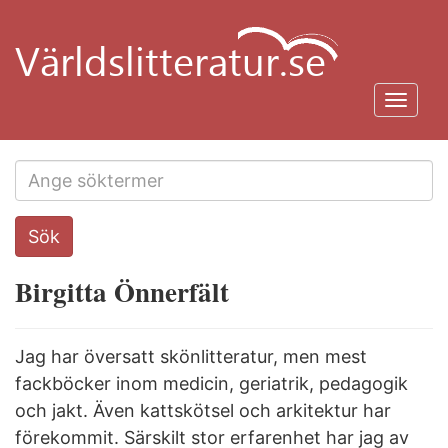
Hoppa
till
huvudinnehåll
Toggl
navig
Search
Sök
this
site
Birgitta Önnerfält
Jag har översatt skönlitteratur, men mest
fackböcker inom medicin, geriatrik, pedagogik
och jakt. Även kattskötsel och arkitektur har
förekommit. Särskilt stor erfarenhet har jag av