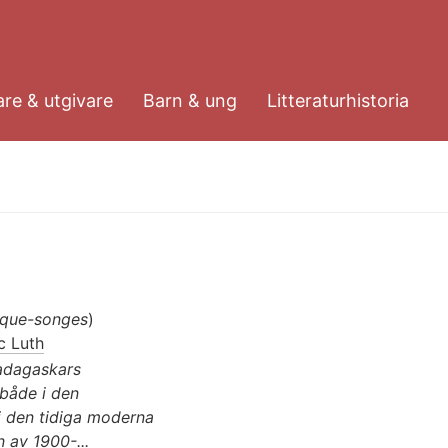
re & utgivare
Barn & ung
Litteraturhistoria
sque-songes
)
c Luth
adagaskars
 både i den
i den tidiga moderna
n av 1900-...