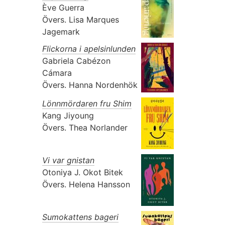
Ève Guerra
Övers.
Lisa Marques
Jagemark
Flickorna i apelsinlunden
Gabriela Cabézon
Cámara
Övers.
Hanna Nordenhök
Lönnmördaren fru Shim
Kang Jiyoung
Övers.
Thea Norlander
Vi var gnistan
Otoniya J. Okot Bitek
Övers.
Helena Hansson
Sumokattens bageri