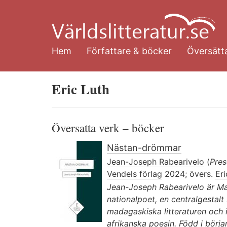
Hoppa
till
huvudinnehåll
Hem
Författare & böcker
Översätta
Eric Luth
Översatta verk – böcker
Nästan-drömmar
Jean-Joseph Rabearivelo
(
Pre
Vendels förlag
2024; övers.
Eri
Jean-Joseph Rabearivelo är M
nationalpoet, en centralgestalt
madagaskiska litteraturen och 
afrikanska poesin. Född i börja