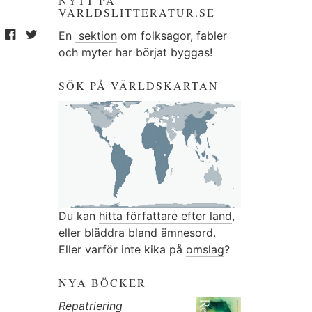
NYTT PÅ
VÄRLDSLITTERATUR.SE
En
sektion
om folksagor, fabler
och myter har börjat byggas!
SÖK PÅ VÄRLDSKARTAN
Du kan
hitta författare efter land
,
eller
bläddra bland ämnesord
.
Eller varför inte kika på
omslag
?
NYA BÖCKER
Repatriering