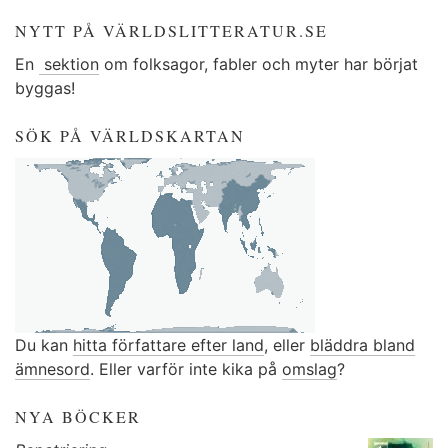
NYTT PÅ VÄRLDSLITTERATUR.SE
En
sektion
om folksagor, fabler och myter har börjat
byggas!
SÖK PÅ VÄRLDSKARTAN
Du kan
hitta författare efter land
, eller
bläddra bland
ämnesord
. Eller varför inte kika på
omslag
?
NYA BÖCKER