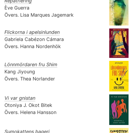
Repatriering
Ève Guerra
Övers.
Lisa Marques Jagemark
Flickorna i apelsinlunden
Gabriela Cabézon Cámara
Övers.
Hanna Nordenhök
Lönnmördaren fru Shim
Kang Jiyoung
Övers.
Thea Norlander
Vi var gnistan
Otoniya J. Okot Bitek
Övers.
Helena Hansson
Sumokattens bageri