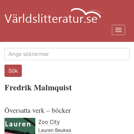
Hoppa
till
huvudinnehåll
Toggl
navig
Search
Sök
this
site
Fredrik Malmquist
Översatta verk – böcker
Zoo City
Lauren Beukes